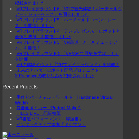
掲載されました
VRプレイグラウンド6「VRで観光体験！バーチャルツ
アー・ショーケース」を開催しました
VRプレイグラウンド5「バーチャルドローン・レー
ス」を開催しました
VRプレイグラウンド4「テレプレゼンス・ロボットと
画像生成AI」を開催しました
VRプレイグラウンド3「VR書道」と「AIミュージア
ム」を開催！
VRプレイグラウンド２「VR/AR で歴史を学ぼう！」
を開催
VRの体験イベント「VRプレイグラウンド」を開催！
未来のアバターロボット開発プロジェクト
X:Presenceの取り組みが紹介されました
Recent Projects
手作りバーチャル・ワールド（Handmade Virtual
World)
肖像画メイカー（Portrait Maker)
HILLS LIFE 記事執筆
VR書道パフォーマンス「浮遊書」
インタラクティブ絵本「キシマン」