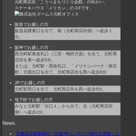
元町商店街「こうべまちづくり会館」の向かい、
ステーキハウス「メリカン」の３Fです。
阪急でお越しの方
阪急花隈東口を出て、南（元町商店街側）へ徒歩１
分。
阪神でお越しの方
西元町駅東改札口（三宮・梅田方面）を出て、元町商
店街を東へ徒歩5分。
または、元町駅・西改札口、「メリケンパーク・南京
町」方面出口を出て、元町商店街を西へ徒歩8分
JRでお越しの方
元町駅西口を出て、元町商店街を西へ徒歩8分。
地下鉄でお越しの方
みなと元町駅「出口１」から出て、北（元町商店街
側）へ徒歩1分。
News
近畿経済産業局の「近畿XRコンテンツ制作企業集」に