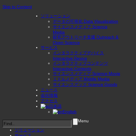
Skip to Content
ソリューション
データの可視化 Data Visualization
サイエンスメディア Science
Media
研究アウトリーチ支援 Outreach &
Open Science
サービス
インタラクティブデバイス
Interactive Device
インタラクティブコンテンツ
Interactive Contents
サイエンスメディア Science Movie
ミドルメディア Middle Media
サイエンスグッズ Science Goods
ニュース
会社情報
アクセス
日本語
English
Menu
ソリューション
サービス