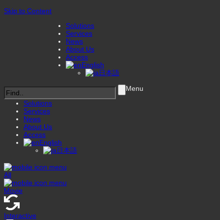
Skip to Content
Solutions
Services
News
About Us
Access
English
日本語
Menu
Solutions
Services
News
About Us
Access
English
日本語
All
Movie
Interactive