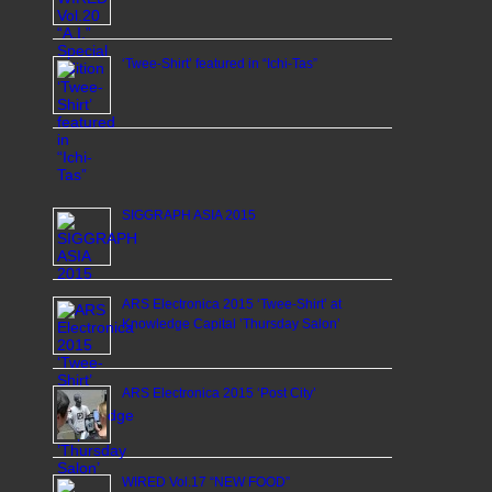
‘Twee-Shirt’ featured in “Ichi-Tas”
SIGGRAPH ASIA 2015
ARS Electronica 2015 ‘Twee-Shirt’ at
Knowledge Capital ’Thursday Salon’
ARS Electronica 2015 ‘Post City’
WIRED Vol.17 “NEW FOOD”