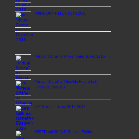
Virtual Drone at DojoCon 2016
“Virtual Drone” at Maker Faire Tokyo 2016
“Virtual Drone” at Umekita Future Lab
(Umekita Festival)
JST Science News 2016-2016
WIRED Vol.20 “A.I.” Special Edition