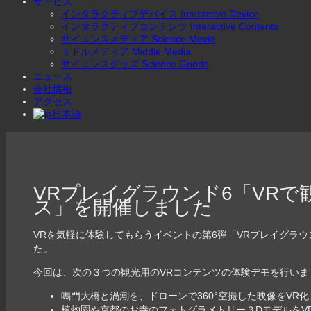
サービス
インタラクティブデバイス Interactive Device
インタラクティブコンテンツ Interactive Contents
サイエンスメディア Science Movie
ミドルメディア Middle Media
サイエンスグッズ Science Goods
ニュース
会社情報
アクセス
日本語
VRプレイグラウンド6「VR
ス」を開催しました
VRを気軽に体験してもらうイベントの第6弾「VRプレイグラウンド 
た。
今回は、次の３つの観光用のVRコンテンツの体験デモを行いま
鳴門大橋と渦潮を、ドローンで360°空撮した映像をV
植物園や京都のお寺のフォトグラメトリー３DモデルをV