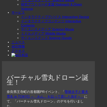
サイエンスメディア Science Media
研究アウトリーチ支援 Outreach & Open
Science
サービス
インタラクティブデバイス Interactive Device
インタラクティブコンテンツ Interactive
Contents
サイエンスメディア Science Movie
ミドルメディア Middle Media
サイエンスグッズ Science Goods
ニュース
会社情報
アクセス
日本語
バーチャル雪丸ドローン誕
生！
奈良県王寺町の首都圏PRイベント、「
聖徳太子と愛犬
雪丸 in TOKYO ～「わん」を以って貴しと為す～」
に
て、「バーチャル雪丸ドローン」のデモを行いまし
た。