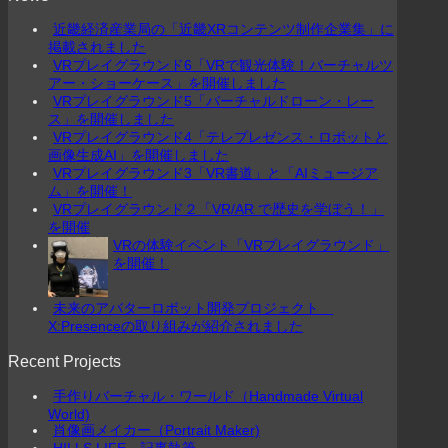
近畿経済産業局の「近畿XRコンテンツ制作企業集」に
掲載されました
VRプレイグラウンド6「VRで観光体験！バーチャルツ
アー・ショーケース」を開催しました
VRプレイグラウンド5「バーチャルドローン・レー
ス」を開催しました
VRプレイグラウンド4「テレプレゼンス・ロボットと
画像生成AI」を開催しました
VRプレイグラウンド3「VR書道」と「AIミュージア
ム」を開催！
VRプレイグラウンド２「VR/AR で歴史を学ぼう！」
を開催
VRの体験イベント「VRプレイグラウンド」
を開催！
未来のアバターロボット開発プロジェクト
X:Presenceの取り組みが紹介されました
Recent Projects
手作りバーチャル・ワールド（Handmade Virtual
World)
肖像画メイカー（Portrait Maker)
HILLS LIFE 記事執筆