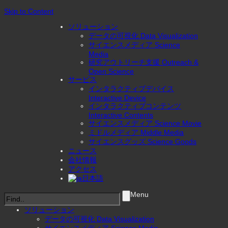
Skip to Content
ソリューション
データの可視化 Data Visualization
サイエンスメディア Science
Media
研究アウトリーチ支援 Outreach &
Open Science
サービス
インタラクティブデバイス
Interactive Device
インタラクティブコンテンツ
Interactive Contents
サイエンスメディア Science Movie
ミドルメディア Middle Media
サイエンスグッズ Science Goods
ニュース
会社情報
アクセス
日本語
Menu
ソリューション
データの可視化 Data Visualization