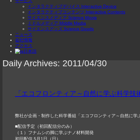
サービス
インタラクティブデバイス Interactive Device
インタラクティブコンテンツ Interactive Contents
サイエンスメディア Science Movie
ミドルメディア Middle Media
サイエンスグッズ Science Goods
ニュース
会社情報
アクセス
日本語
Daily Archives:
2011/04/30
「エコフロンティア～自然に学ぶ科学技
弊社が企画・制作した科学番組「エコフロンティア～自然に学ぶ
■配信予定（初回配信分のみ）
（１）フナムシの脚に学ぶナノ材料開発
初回配信 5月1日（日）