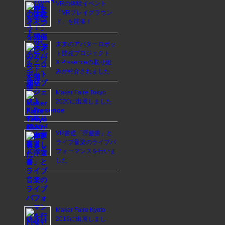
VRの体験イベント
「VRプレイグラウン
ド」を開催！
未来のアバターロボッ
ト開発プロジェクト
X:Presenceの取り組
みが紹介されました
Maker Faire Tokyo
2020に出展しました
VR書道「浮遊書」と
ライブ音楽のライブパ
フォーマンスを行いま
した
Maker Faire Kyoto
2019に出展しまし