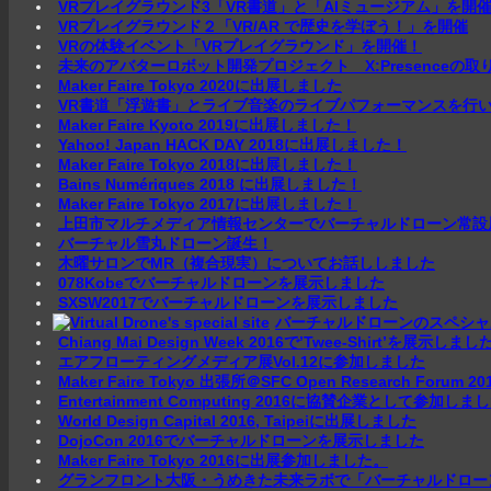
VRプレイグラウンド3「VR書道」と「AIミュージアム」を開
VRプレイグラウンド２「VR/AR で歴史を学ぼう！」を開催
VRの体験イベント「VRプレイグラウンド」を開催！
未来のアバターロボット開発プロジェクト X:Presenceの
Maker Faire Tokyo 2020に出展しました
VR書道「浮遊書」とライブ音楽のライブパフォーマンスを行
Maker Faire Kyoto 2019に出展しました！
Yahoo! Japan HACK DAY 2018に出展しました！
Maker Faire Tokyo 2018に出展しました！
Bains Numériques 2018 に出展しました！
Maker Faire Tokyo 2017に出展しました！
上田市マルチメディア情報センターでバーチャルドローン常設
バーチャル雪丸ドローン誕生！
木曜サロンでMR（複合現実）についてお話ししました
078Kobeでバーチャルドローンを展示しました
SXSW2017でバーチャルドローンを展示しました
バーチャルドローンのスペシャ
Chiang Mai Design Week 2016で’Twee-Shirt’を展示しまし
エアフローティングメディア展Vol.12に参加しました
Maker Faire Tokyo 出張所＠SFC Open Research Forum 20
Entertainment Computing 2016に協賛企業として参加しま
World Design Capital 2016, Taipeiに出展しました
DojoCon 2016でバーチャルドローンを展示しました
Maker Faire Tokyo 2016に出展参加しました。
グランフロント大阪・うめきた未来ラボで「バーチャルドロー