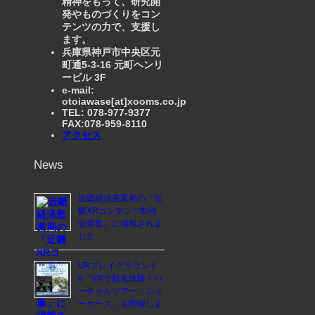
精神をもって、研究開
発やものづくりをコン
テンツの力で、支援し
ます。
兵庫県神戸市中央区元
町通5-3-16 元町ヘンリ
ービル 3F
e-mail:
otoiawase[at]xooms.co.jp
TEL: 078-977-9377
FAX:078-959-8110
アクセス
News
近畿経済産業局の「近
畿XRコンテンツ制作
企業集」に掲載されま
した
VRプレイグラウンド
6「VRで観光体験！バ
ーチャルツアー・ショ
ーケース」を開催しま