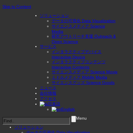
Skip to Content
ソリューション
データの可視化 Data Visualization
サイエンスメディア Science
Media
研究アウトリーチ支援 Outreach &
Open Science
サービス
インタラクティブデバイス
Interactive Device
インタラクティブコンテンツ
Interactive Contents
サイエンスメディア Science Movie
ミドルメディア Middle Media
サイエンスグッズ Science Goods
ニュース
会社情報
アクセス
日本語
English
Menu
ソリューション
データの可視化 Data Visualization