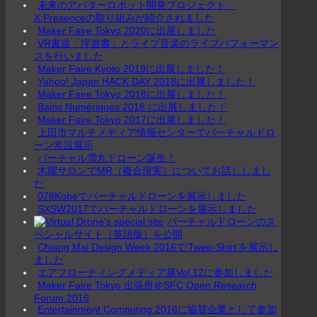
未来のアバターロボット開発プロジェクト
X:Presenceの取り組みが紹介されました
Maker Faire Tokyo 2020に出展しました
VR書道「浮遊書」とライブ音楽のライブパフォーマン
スを行いました
Maker Faire Kyoto 2019に出展しました！
Yahoo! Japan HACK DAY 2018に出展しました！
Maker Faire Tokyo 2018に出展しました！
Bains Numériques 2018 に出展しました！
Maker Faire Tokyo 2017に出展しました！
上田市マルチメディア情報センターでバーチャルドロ
ーン常設展示
バーチャル雪丸ドローン誕生！
木曜サロンでMR（複合現実）についてお話ししまし
た
078Kobeでバーチャルドローンを展示しました
SXSW2017でバーチャルドローンを展示しました
バーチャルドローンのス
ペシャルサイト（英語版）を公開
Chiang Mai Design Week 2016で’Twee-Shirt’を展示し
ました
エアフローティングメディア展Vol.12に参加しました
Maker Faire Tokyo 出張所＠SFC Open Research
Forum 2016
Entertainment Computing 2016に協賛企業として参加