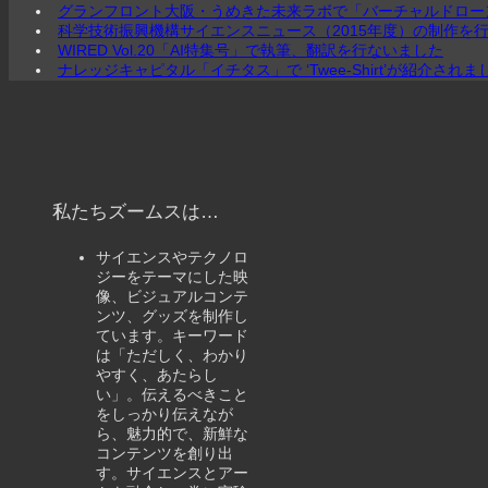
グランフロント大阪・うめきた未来ラボで「バーチャルドロー
科学技術振興機構サイエンスニュース（2015年度）の制作を
WIRED Vol.20「AI特集号」で執筆、翻訳を行ないました
ナレッジキャピタル「イチタス」で ‘Twee-Shirt’が紹介されま
私たちズームスは…
サイエンスやテクノロ
ジーをテーマにした映
像、ビジュアルコンテ
ンツ、グッズを制作し
ています。キーワード
は「ただしく、わかり
やすく、あたらし
い」。伝えるべきこと
をしっかり伝えなが
ら、魅力的で、新鮮な
コンテンツを創り出
す。サイエンスとアー