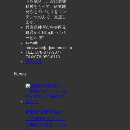
トを融合し、常に実験
精神をもって、研究開
発やものづくりをコン
テンツの力で、支援し
ます。
兵庫県神戸市中央区元
町通5-3-16 元町ヘンリ
ービル 3F
e-mail:
otoiawase[at]xooms.co.jp
TEL: 078-977-9377
FAX:078-959-8110
アクセス
News
近畿経済産業局の
「近畿XRコンテン
ツ制作企業集」に掲