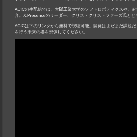
ACICの生配信では、大阪工業大学のソフトロボティクスや、iP
介。X:Presenceのリーダー、クリス・クリストファーズ氏
ACICは下のリンクから無料で視聴可能。開発はまだまだ課題
を行う未来の姿を想像してください。