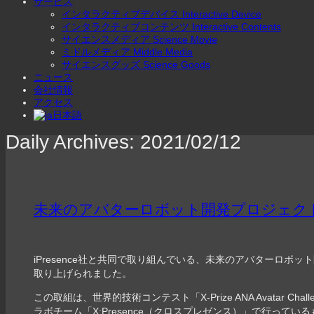
サービス
インタラクティブデバイス Interactive Device
インタラクティブコンテンツ Interactive Contents
サイエンスメディア Science Movie
ミドルメディア Middle Media
サイエンスグッズ Science Goods
ニュース
会社情報
アクセス
日本語
Daily Archives:
2021/02/12
未来のアバターロボット開発プロジェクト 
iPresence社と共同で取り組んでいる、未来のアバターロボット開発の様子が
取り上げられました。
この取組は、世界的技術コンテスト「X-Prize ANA Avatar C
ラボチーム「X;Presence（クロスプレゼンス）」で行ってい