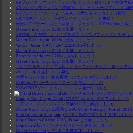
VRプレイグラウンド4「テレプレゼンス・ロボットと画像生成
VRプレイグラウンド3「VR書道」と「AIミュージアム」を開
VRプレイグラウンド２「VR/AR で歴史を学ぼう！」を開催
VRの体験イベント「VRプレイグラウンド」を開催！
未来のアバターロボット開発プロジェクト X:Presenceの
Maker Faire Tokyo 2020に出展しました
VR書道「浮遊書」とライブ音楽のライブパフォーマンスを行
Maker Faire Kyoto 2019に出展しました！
Yahoo! Japan HACK DAY 2018に出展しました！
Maker Faire Tokyo 2018に出展しました！
Bains Numériques 2018 に出展しました！
Maker Faire Tokyo 2017に出展しました！
上田市マルチメディア情報センターでバーチャルドローン常設
バーチャル雪丸ドローン誕生！
木曜サロンでMR（複合現実）についてお話ししました
078Kobeでバーチャルドローンを展示しました
SXSW2017でバーチャルドローンを展示しました
バーチャルドローンのスペシャル
Chiang Mai Design Week 2016で’Twee-Shirt’を展示しました
エアフローティングメディア展Vol.12に参加しました
Maker Faire Tokyo 出張所＠SFC Open Research Forum 2016
Entertainment Computing 2016に協賛企業として参加しました
World Design Capital 2016, Taipeiに出展しました
DojoCon 2016でバーチャルドローンを展示しました
Maker Faire Tokyo 2016に出展参加しました。