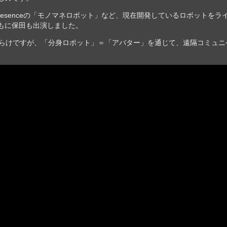
resenceの「モノマネロボット」など、現在開発しているロボットをラ
とともに保田も出演しました。
だらけですが、「分身ロボット」＝「アバター」を通じて、遠隔コミュニ