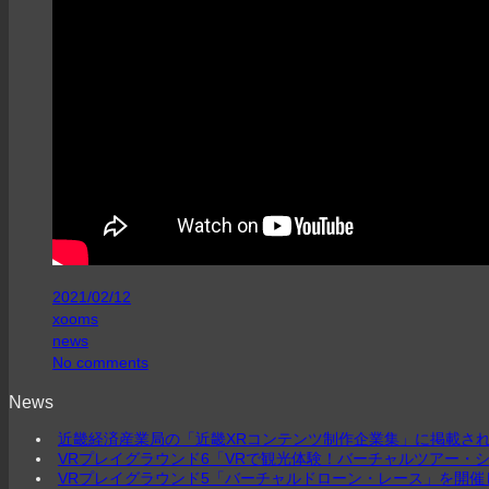
2021/02/12
xooms
news
No comments
News
近畿経済産業局の「近畿XRコンテンツ制作企業集」に掲載さ
VRプレイグラウンド6「VRで観光体験！バーチャルツアー・
VRプレイグラウンド5「バーチャルドローン・レース」を開催